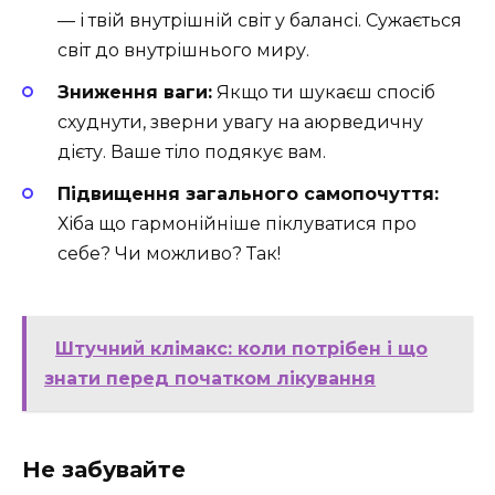
— і твій внутрішній світ у балансі. Сужається
світ до внутрішнього миру.
Зниження ваги:
Якщо ти шукаєш спосіб
схуднути, зверни увагу на аюрведичну
дієту. Ваше тіло подякує вам.
Підвищення загального самопочуття:
Хіба що гармонійніше піклуватися про
себе? Чи можливо? Так!
Штучний клімакс: коли потрібен і що
знати перед початком лікування
Не забувайте