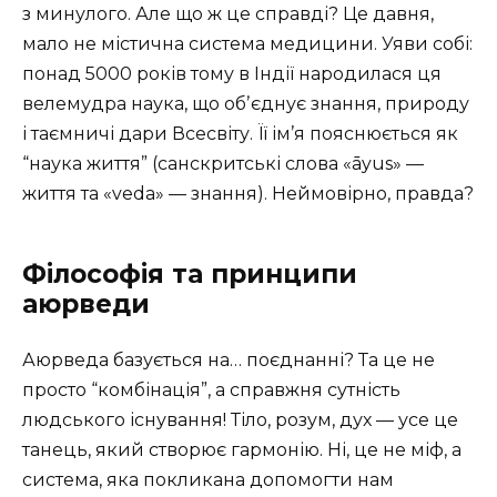
з минулого. Але що ж це справді? Це давня,
мало не містична система медицини. Уяви собі:
понад 5000 років тому в Індії народилася ця
велемудра наука, що обʼєднує знання, природу
і таємничі дари Всесвіту. Її ім’я пояснюється як
“наука життя” (санскритські слова «āyus» —
життя та «veda» — знання). Неймовірно, правда?
Філософія та принципи
аюрведи
Аюрведа базується на… поєднанні? Та це не
просто “комбінація”, а справжня сутність
людського існування! Тіло, розум, дух — усе це
танець, який створює гармонію. Ні, це не міф, а
система, яка покликана допомогти нам