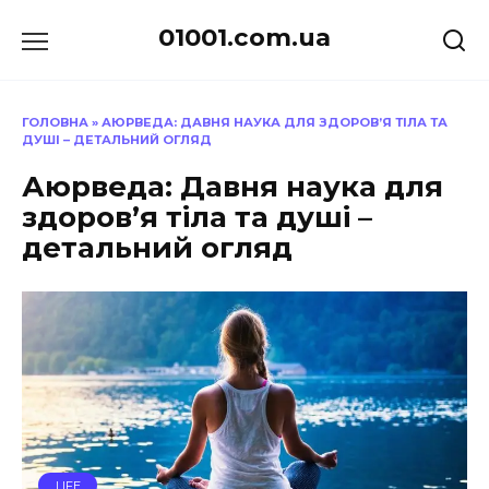
Перейти
01001.com.ua
до
вмісту
ГОЛОВНА
»
АЮРВЕДА: ДАВНЯ НАУКА ДЛЯ ЗДОРОВ’Я ТІЛА ТА
ДУШІ – ДЕТАЛЬНИЙ ОГЛЯД
Аюрведа: Давня наука для
здоров’я тіла та душі –
детальний огляд
LIFE