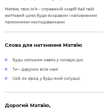
Матвію, твоє ім’я – справжній скарб! Хай твій
життєвий шлях буде яскравим і наповненим
приємними несподіванками.
Слова для натхнення Матвію
Будь сильним навіть у складні дні.
Ти – дарунок всім нам!
Сяй, як зірка, у будь-якій ситуації.
Дорогий Матвію,