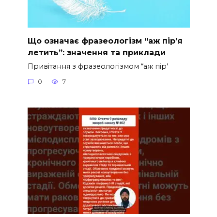
Що означає фразеологізм “аж пір’я
летить”: значення та приклади
Привітання з фразеологізмом “аж пір’
0
7