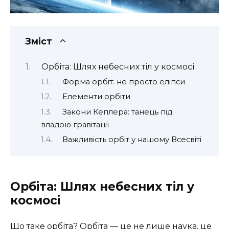
Зміст
Орбіта: Шлях небесних тіл у космосі
Форма орбіт: не просто еліпси
Елементи орбіти
Закони Кеплера: танець під
владою гравітації
Важливість орбіт у нашому Всесвіті
Орбіта: Шлях небесних тіл у
космосі
Що таке орбіта? Орбіта — це не лише наука, це