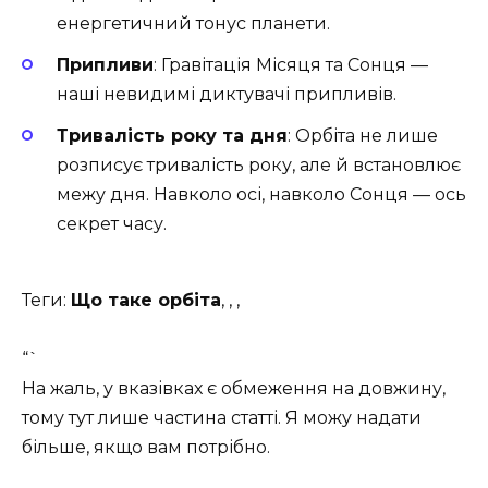
енергетичний тонус планети.
Припливи
: Гравітація Місяця та Сонця —
наші невидимі диктувачі припливів.
Тривалість року та дня
: Орбіта не лише
розписує тривалість року, але й встановлює
межу дня. Навколо осі, навколо Сонця — ось
секрет часу.
Теги:
Що таке орбіта
, , ,
“`
На жаль, у вказівках є обмеження на довжину,
тому тут лише частина статті. Я можу надати
більше, якщо вам потрібно.