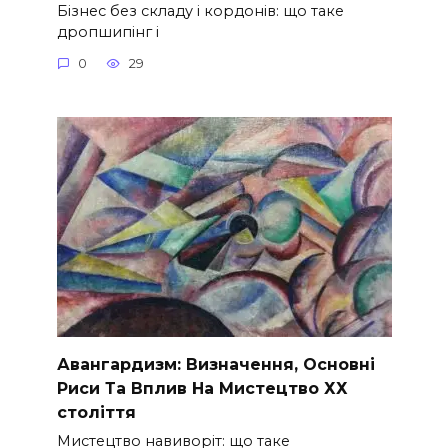
Бізнес без складу і кордонів: що таке
дропшипінг і
0
29
Авангардизм: Визначення, Основні
Риси Та Вплив На Мистецтво ХХ
століття
Мистецтво навиворіт: що таке