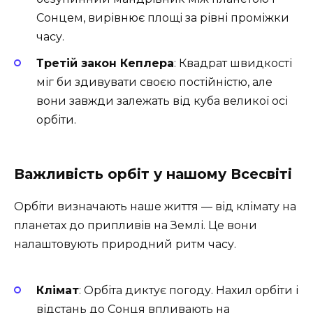
Сонцем, вирівнює площі за рівні проміжки
часу.
Третій закон Кеплера
: Квадрат швидкості
міг би здивувати своєю постійністю, але
вони завжди залежать від куба великої осі
орбіти.
Важливість орбіт у нашому Всесвіті
Орбіти визначають наше життя — від клімату на
планетах до припливів на Землі. Це вони
налаштовують природний ритм часу.
Клімат
: Орбіта диктує погоду. Нахил орбіти і
відстань до Сонця впливають на