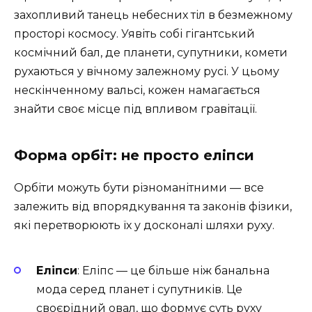
захопливий танець небесних тіл в безмежному
просторі космосу. Уявіть собі гігантський
космічний бал, де планети, супутники, комети
рухаються у вічному залежному русі. У цьому
нескінченному вальсі, кожен намагається
знайти своє місце під впливом гравітації.
Форма орбіт: не просто еліпси
Орбіти можуть бути різноманітними — все
залежить від впорядкування та законів фізики,
які перетворюють їх у досконалі шляхи руху.
Еліпси
: Еліпс — це більше ніж банальна
мода серед планет і супутників. Це
своєрідний овал, що формує суть руху