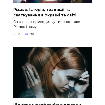
Різдво: Історія, традиції та
святкування в Україні та світі
Світло, що приходить у тиші: що таке
Різдво і чому
0
38
Що таке шизофренія: симптоми,