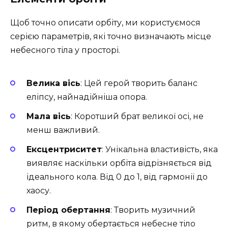
Щоб точно описати орбіту, ми користуємося
серією параметрів, які точно визначають місце
небесного тіла у просторі.
Велика вісь
: Цей герой творить баланс
еліпсу, найнадійніша опора.
Мала вісь
: Коротший брат великої осі, не
менш важливий.
Ексцентриситет
: Унікальна властивість, яка
виявляє наскільки орбіта відрізняється від
ідеального кола. Від 0 до 1, від гармонії до
хаосу.
Період обертання
: Творить музичний
ритм, в якому обертається небесне тіло