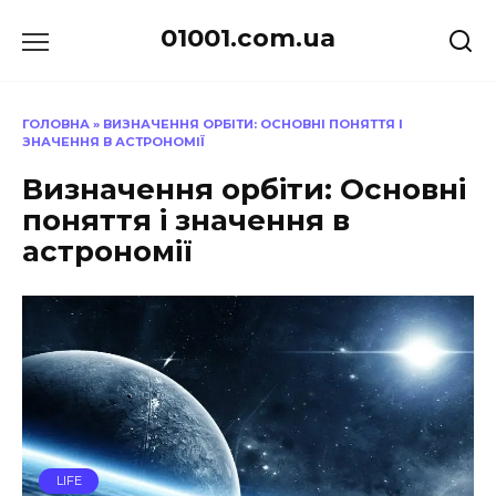
Перейти
01001.com.ua
до
вмісту
ГОЛОВНА
»
ВИЗНАЧЕННЯ ОРБІТИ: ОСНОВНІ ПОНЯТТЯ І
ЗНАЧЕННЯ В АСТРОНОМІЇ
Визначення орбіти: Основні
поняття і значення в
астрономії
LIFE