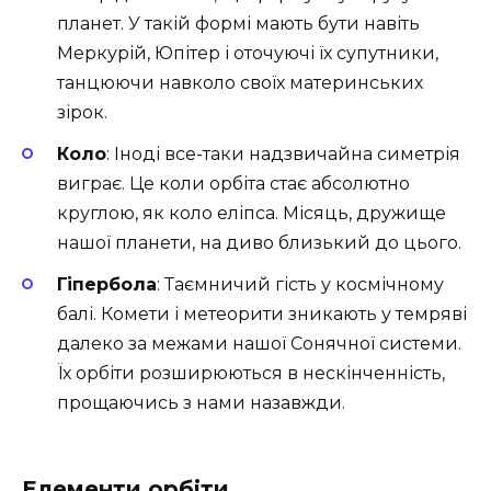
планет. У такій формі мають бути навіть
Меркурій, Юпітер і оточуючі їх супутники,
танцюючи навколо своїх материнських
зірок.
Коло
: Іноді все-таки надзвичайна симетрія
виграє. Це коли орбіта стає абсолютно
круглою, як коло еліпса. Місяць, дружище
нашої планети, на диво близький до цього.
Гіпербола
: Таємничий гість у космічному
балі. Комети і метеорити зникають у темряві
далеко за межами нашої Сонячної системи.
Їх орбіти розширюються в нескінченність,
прощаючись з нами назавжди.
Елементи орбіти