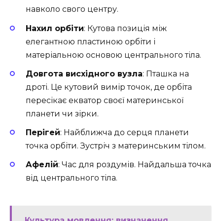
навколо свого центру.
Нахил орбіти
: Кутова позиція між
елегантною пластиною орбіти і
матеріальною основою центрального тіла.
Довгота висхідного вузла
: Пташка на
дроті. Це кутовий вимір точок, де орбіта
пересікає екватор своєї материнської
планети чи зірки.
Перігей
: Найближча до серця планети
точка орбіти. Зустріч з материнським тілом.
Афелій
: Час для роздумів. Найдальша точка
від центрального тіла.
Культура мовлення: визначення,