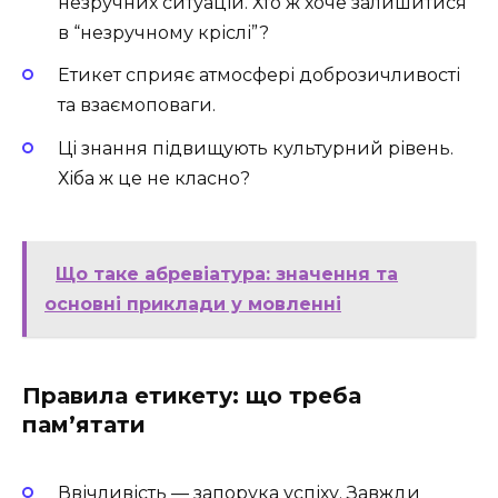
незручних ситуацій. Хто ж хоче залишитися
в “незручному кріслі”?
Етикет сприяє атмосфері доброзичливості
та взаємоповаги.
Ці знання підвищують культурний рівень.
Хіба ж це не класно?
Що таке абревіатура: значення та
основні приклади у мовленні
Правила етикету: що треба
пам’ятати
Ввічливість — запорука успіху. Завжди