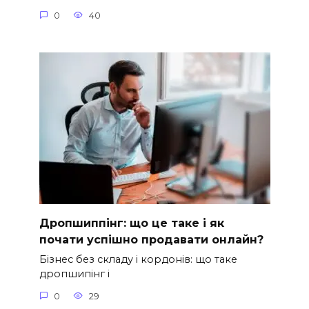
0
40
Дропшиппінг: що це таке і як
почати успішно продавати онлайн?
Бізнес без складу і кордонів: що таке
дропшипінг і
0
29