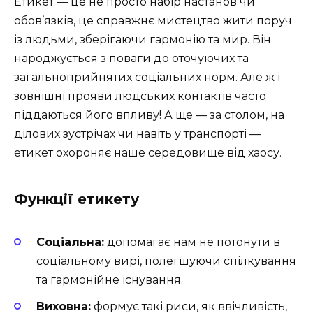
Етикет — це не просто набір настанов чи
обов’язків, це справжнє мистецтво жити поруч
із людьми, зберігаючи гармонію та мир. Він
народжується з поваги до оточуючих та
загальноприйнятих соціальних норм. Але ж і
зовнішні прояви людських контактів часто
піддаються його впливу! А ще — за столом, на
ділових зустрічах чи навіть у транспорті —
етикет охороняє наше середовище від хаосу.
Функції етикету
Соціальна:
допомагає нам не потонути в
соціальному вирі, полегшуючи спілкування
та гармонійне існування.
Виховна:
формує такі риси, як ввічливість,