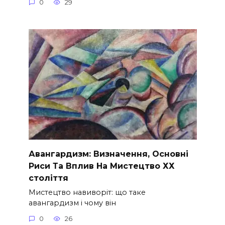
0
29
Авангардизм: Визначення, Основні
Риси Та Вплив На Мистецтво ХХ
століття
Мистецтво навиворіт: що таке
авангардизм і чому він
0
26