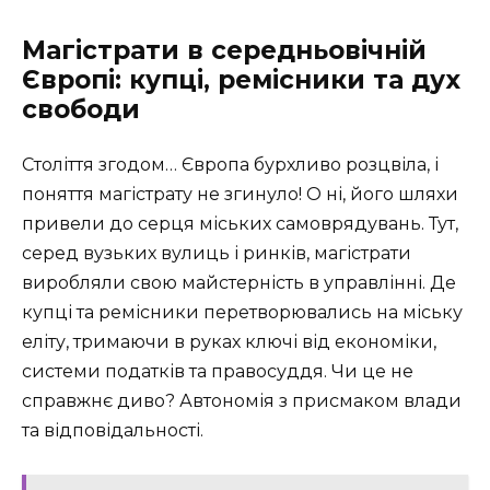
Магістрати в середньовічній
Європі: купці, ремісники та дух
свободи
Століття згодом… Європа бурхливо розцвіла, і
поняття магістрату не згинуло! О ні, його шляхи
привели до серця міських самоврядувань. Тут,
серед вузьких вулиць і ринків, магістрати
виробляли свою майстерність в управлінні. Де
купці та ремісники перетворювались на міську
еліту, тримаючи в руках ключі від економіки,
системи податків та правосуддя. Чи це не
справжнє диво? Автономія з присмаком влади
та відповідальності.