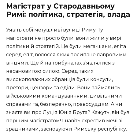
Магістрат у Стародавньому
Римі: політика, стратегія, влада
Уявіть собі метушливі вулиці Риму! Тут
магістрати не просто були; вони жили у вирі
політики й стратегій. Це були мега-шани, еліта
серед еліт, волосся яких посипане лавровими
вінцями. Ще й на трибуналах з’являлися з
несамовитою силою. Серед таких
високоповажних обранців були консули,
претори, цензори та еділи. Вони займались
військовими командуваннями, цивільними
справами та, безперечно, правосуддям. А чи
знаєте ви про Луція Юнія Брута? Кажуть, він був
першим магістратом! І навіть схрестив мечі зі
зрадниками, засновуючи Римську республіку.