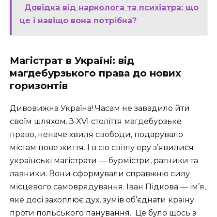
Довідка від нарколога та психіатра: що
це і навіщо вона потрібна?
Магістрат в Україні: від
магдебурзького права до нових
горизонтів
Дивовижна Україна! Часам не завадило йти
своїм шляхом. З XVI століття магдебурзьке
право, неначе хвиля свободи, подарувало
містам нове життя. І в сю світлу еру з’явилися
українські магістрати — бурмістри, ратники та
лавники. Вони сформували справжню силу
місцевого самоврядування. Іван Підкова — ім’я,
яке досі захоплює дух, зумів об’єднати країну
проти польського панування. ️ Це було щось з