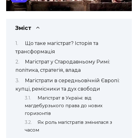
Зміст
Що таке магістрат? Історія та
трансформація
Магістрат у Стародавньому Римі:
політика, стратегія, влада
Магістрати в середньовічній Європі:
купці, ремісники та дух свободи
Магістрат в Україні: від
магдебурзького права до нових
горизонтів
Як роль магістратів змінилася з
часом