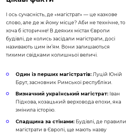
І ось сучасність, де «магістрат» — це казкове
слово, але де ж йому місце? Аби не технічне, то
хоча б історичне! В деяких містах Європи
будівлі, де колись засідали магістрати, досі
називають цим ім’ям. Вони залишаються
тихими свідками колишньої величі.
Один із перших магістратів:
Луцій Юній
Брут, засновник Римської республіки.
Визначний український магістрат:
Іван
Підкова, козацький верховода епохи, яка
змінила історію.
Спадщина за стінами:
Будівлі, де правили
магістрати в Європі, ще мають назву