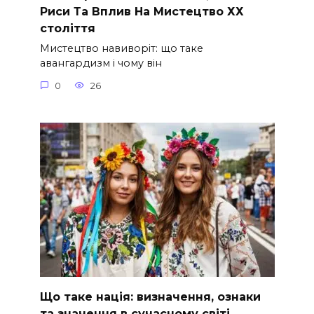
Риси Та Вплив На Мистецтво ХХ
століття
Мистецтво навиворіт: що таке
авангардизм і чому він
0
26
Що таке нація: визначення, ознаки
та значення в сучасному світі