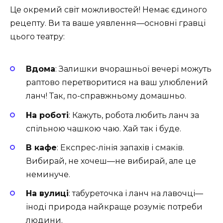
Це окремий світ можливостей! Немає єдиного
рецепту. Ви та ваше уявлення—основні гравці
цього театру:
Вдома
: Залишки вчорашньої вечері можуть
раптово перетворитися на ваш улюблений
ланч! Так, по-справжньому домашньо.
На роботі
: Кажуть, робота любить ланч за
спільною чашкою чаю. Хай так і буде.
В кафе
: Експрес-лінія запахів і смаків.
Вибирай, не хочеш—не вибирай, але це
неминуче.
На вулиці
: табуреточка і ланч на лавочці—
іноді природа найкраще розуміє потреби
людини.