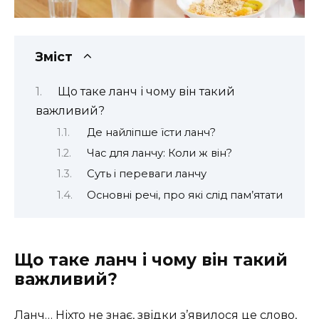
Зміст
Що таке ланч і чому він такий
важливий?
Де найліпше їсти ланч?
Час для ланчу: Коли ж він?
Суть і переваги ланчу
Основні речі, про які слід пам’ятати
Що таке ланч і чому він такий
важливий?
Ланч… Ніхто не знає, звідки з’явилося це слово,