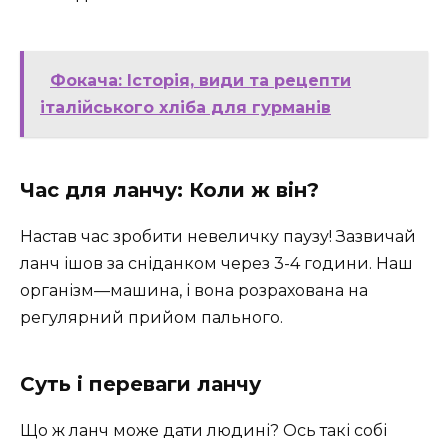
Фокача: Історія, види та рецепти
італійського хліба для гурманів
Час для ланчу: Коли ж він?
Настав час зробити невеличку паузу! Зазвичай
ланч ішов за сніданком через 3-4 години. Наш
організм—машина, і вона розрахована на
регулярний прийом пального.
Суть і переваги ланчу
Що ж ланч може дати людині? Ось такі собі