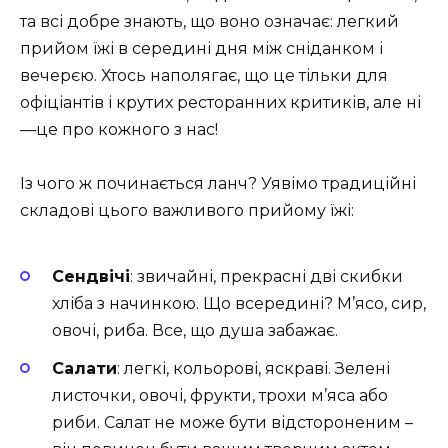
та всі добре знають, що воно означає: легкий
прийом їжі в середині дня між сніданком і
вечерєю. Хтось наполягає, що це тільки для
офіціантів і крутих ресторанних критиків, але ні
—це про кожного з нас!
Із чого ж починається ланч? Уявімо традиційні
складові цього важливого прийому їжі:
Сендвічі
: звичайні, прекрасні дві скибки
хліба з начинкою. Що всередині? М’ясо, сир,
овочі, риба. Все, що душа забажає.
Салати
: легкі, кольорові, яскраві. Зелені
листочки, овочі, фрукти, трохи м’яса або
риби. Салат не може бути відстороненим –