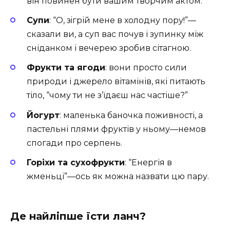
він повинен бути вашим творчим актом.
Супи
: “О, зiгрій мене в холодну пору!”—
сказали ви, а суп вас почув і зупинку між
сніданком і вечерею зробив сітагною.
Фрукти та ягоди
: вони просто сили
природи і джерело вітамінів, які питають
тіло, “чому ти не з’їдаєш нас частіше?”
Йогурт
: маленька баночка поживності, а
пастельні плями фруктів у ньому—немов
спогади про серпень.
Горіхи та сухофрукти
: “Енергія в
жменьці”—ось як можна назвати цю пару.
Де найліпше їсти ланч?