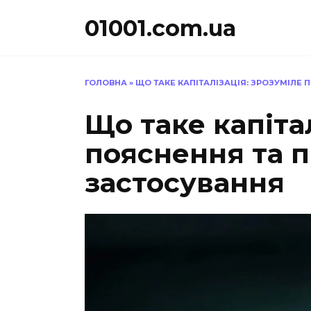
Перейти
01001.com.ua
до
вмісту
ГОЛОВНА
»
ЩО ТАКЕ КАПІТАЛІЗАЦІЯ: ЗРОЗУМІЛЕ
Що таке капіта
пояснення та 
застосування