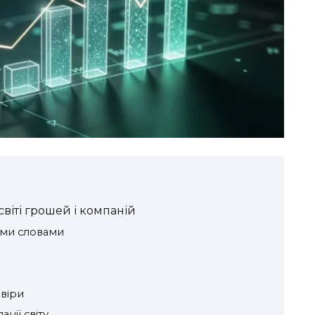
 світі грошей і компаній
ими словами
овіри
нії світу