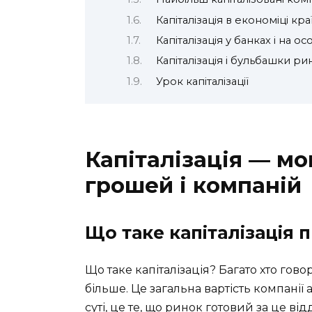
Капіталізація в економіці кра
Капіталізація у банках і на о
Капіталізація і бульбашки ри
Урок капіталізації
Капіталізація — мов
грошей і компаній
Що таке капіталізація
Що таке капіталізація? Багато хто гов
більше. Це загальна вартість компанії а
суті, це те, що ринок готовий за це в