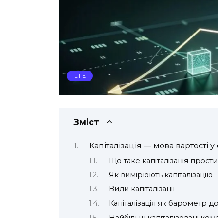
LIFE
Зміст
Капіталізація — мова вартості у
Що таке капіталізація прост
Як вимірюють капіталізацію
Види капіталізації
Капіталізація як барометр д
Найбільш капіталізовані компа