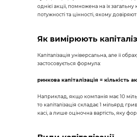
однієї акції, помножена на їх загальну 
потужності та цінності, якому довіряют
Як вимірюють капіталі
Капіталізація універсальна, але її обра
застосовується формула:
ринкова капіталізація = кількість акц
Наприклад, якщо компанія має 10 міль
то капіталізація складає 1 мільярд гр
касі, а лише оціночна вартість, яку фор