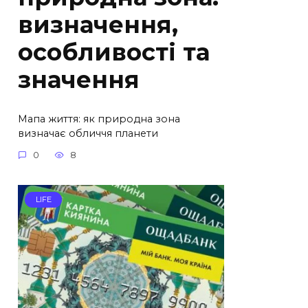
визначення,
особливості та
значення
Мапа життя: як природна зона
визначає обличчя планети
0
8
LIFE