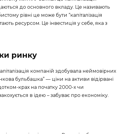
одаються до основного вкладу. Це називають
истому рівні це може бути “капіталізація
тають ресурсом. Це інвестиція у себе, яка з
шки ринку
 капіталізація компаній здобувала неймовірних
инкова бульбашка” — ціни на активи відірвані
отком-крах на початку 2000-х чи
акохується в ідею – забуває про економіку.