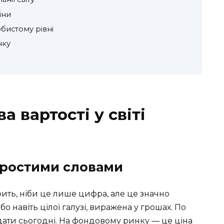
їни
собистому рівні
нку
а вартості у світі
 простими словами
орить, ніби це лише цифра, але це значно
бо навіть цілої галузі, виражена у грошах. По
іддати сьогодні. На фондовому ринку — це ціна