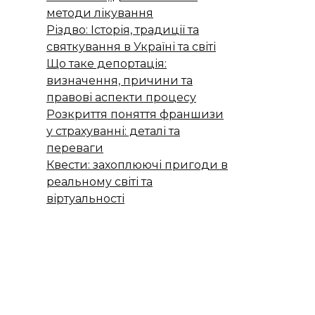
методи лікування
Різдво: Історія, традиції та
святкування в Україні та світі
Що таке депортація:
визначення, причини та
правові аспекти процесу
Розкриття поняття франшизи
у страхуванні: деталі та
переваги
Квести: захоплюючі пригоди в
реальному світі та
віртуальності