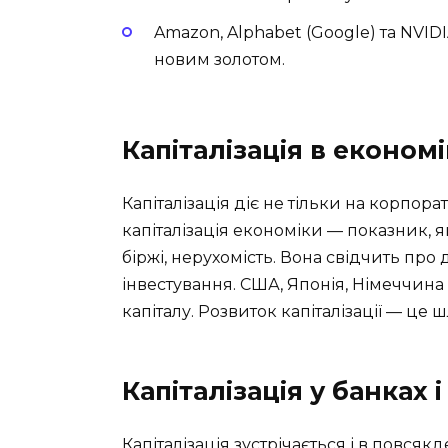
Amazon, Alphabet (Google) та NVID
новим золотом.
Капіталізація в економі
Капіталізація діє не тільки на корпора
капіталізація економіки — показник, 
біржі, нерухомість. Вона свідчить про д
інвестування. США, Японія, Німеччин
капіталу. Розвиток капіталізації — це
Капіталізація у банках 
Капіталізація зустрічається і в повсякд