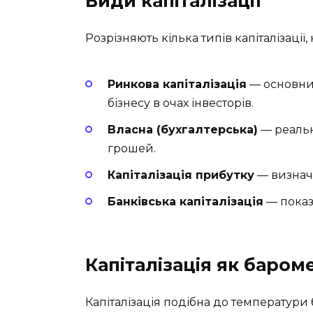
Види капіталізації
Розрізняють кілька типів капіталізації
Ринкова капіталізація
— основний
бізнесу в очах інвесторів.
Власна (бухгалтерська)
— реальна
грошей.
Капіталізація прибутку
— визнача
Банківська капіталізація
— показн
Капіталізація як баром
Капіталізація подібна до температури 