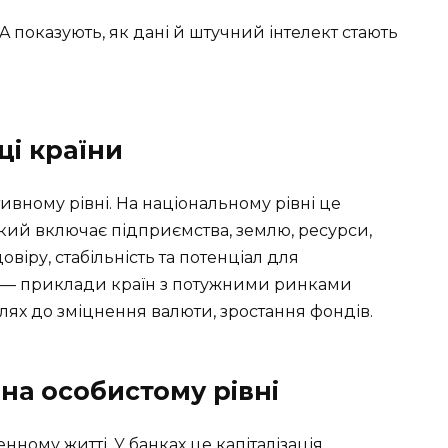
IA показують, як дані й штучний інтелект стають
ці країни
тивному рівні. На національному рівні це
який включає підприємства, землю, ресурси,
овіру, стабільність та потенціал для
а — приклади країн з потужними ринками
 шлях до зміцнення валюти, зростання фондів.
і на особистому рівні
енному житті. У банках це капіталізація