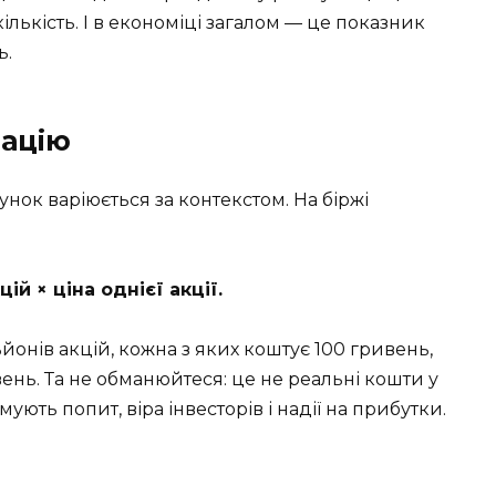
кількість. І в економіці загалом — це показник
ь.
зацію
хунок варіюється за контекстом. На біржі
ій × ціна однієї акції.
йонів акцій, кожна з яких коштує 100 гривень,
ивень. Та не обманюйтеся: це не реальні кошти у
мують попит, віра інвесторів і надії на прибутки.