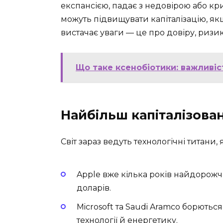
експансією, падає з недовірою або кр
можуть підвищувати капіталізацію, якщо
вистачає уваги — це про довіру, ризик
Що таке ксенобіотики: важливі
Найбільш капіталізован
Світ зараз ведуть технологічні титани
Apple вже кілька років найдорожча
доларів.
Microsoft та Saudi Aramco борютьс
технології й енергетику.