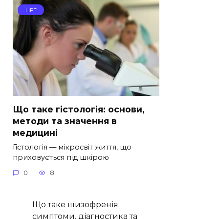
LIFE
Що таке гістологія: основи,
методи та значення в
медицині
Гістологія — мікросвіт життя, що
приховується під шкірою
0
8
Що таке шизофренія:
симптоми, діагностика та