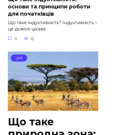
основи та принципи роботи
для початківців
Що таке індуктивність? Індуктивність –
це доволі цікава
0
12
LIFE
Що таке
природна зона: