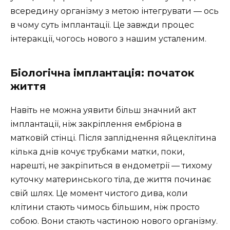
всередину організму з метою інтегрувати — ось
в чому суть імплантації. Це завжди процес
інтеракції, чогось нового з нашим усталеним.
Біологічна імплантація: початок
життя
Навіть не можна уявити більш значний акт
імплантації, ніж закріплення ембріона в
матковій стінці. Після запліднення яйцеклітина
кілька днів кочує трубками матки, поки,
нарешті, не закріпиться в ендометрії — тихому
куточку материнського тіла, де життя починає
свій шлях. Це момент чистого дива, коли
клітини стають чимось більшим, ніж просто
собою. Вони стають частиною нового організму.