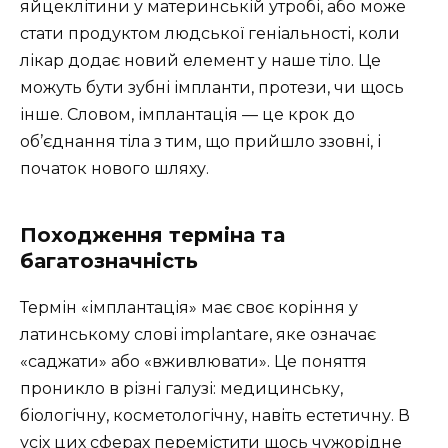
яйцеклітини у материнській утробі, або може
стати продуктом людської геніальності, коли
лікар додає новий елемент у наше тіло. Це
можуть бути зубні імпланти, протези, чи щось
інше. Словом, імплантація — це крок до
об’єднання тіла з тим, що прийшло ззовні, і
початок нового шляху.
Походження терміна та
багатозначність
Термін «імплантація» має своє коріння у
латинському слові implantare, яке означає
«саджати» або «вживлювати». Це поняття
проникло в різні галузі: медицинську,
біологічну, косметологічну, навіть естетичну. В
усіх цих сферах перемістити щось чужорідне