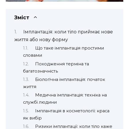
Зміст
Імплантація: коли тіло приймає нове
життя або нову форму
Що таке імплантація простими
словами
Походження терміна та
багатозначність
Біологічна імплантація: початок
життя
Медична імплантація: техніка на
службі людини
Імплантація в косметології: краса
як вибір
Ризики імплантації: коли тіло каже