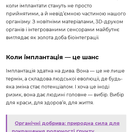
коли імплантати стануть не просто
прийнятими, а й невід’ємною частиною нашого
організму. З новітніми матеріалами, 3D-друком
органів і інтегрованими сенсорами майбутнє
виглядає як золота доба біоінтеграції.
Коли імплантація — це шанс
Імплантація здатна на дива. Вона — це не лише
термін, а складова людської еволюції, де будь-
яка зміна стає потенціалом. І хоча це іноді
ризик, вона дає людині головне — вибір. Вибір
для краси, для здоров’я, для життя.
Органічні добрива: природна сила для
покращення родючості ґрунту