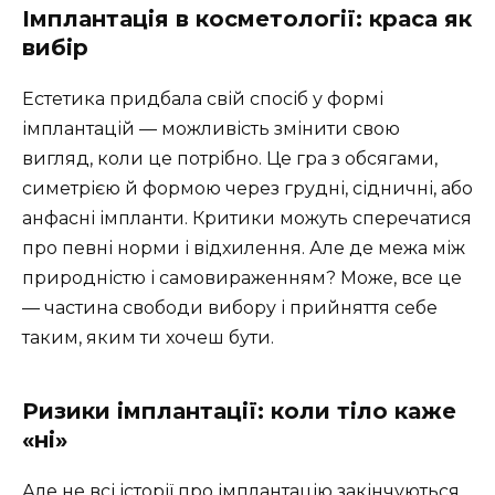
Імплантація в косметології: краса як
вибір
Естетика придбала свій спосіб у формі
імплантацій — можливість змінити свою
вигляд, коли це потрібно. Це гра з обсягами,
симетрією й формою через грудні, сідничні, або
анфасні імпланти. Критики можуть сперечатися
про певні норми і відхилення. Але де межа між
природністю і самовираженням? Може, все це
— частина свободи вибору і прийняття себе
таким, яким ти хочеш бути.
Ризики імплантації: коли тіло каже
«ні»
Але не всі історії про імплантацію закінчуються