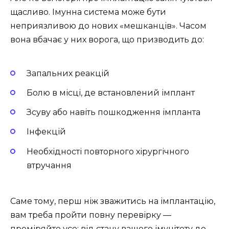
щасливо. Імунна система може бути
неприязливою до нових «мешканців». Часом
вона вбачає у них ворога, що призводить до:
Запальних реакцій
Болю в місці, де встановлений імплант
Зсуву або навіть пошкодження імпланта
Інфекцій
Необхідності повторного хірургічного
втручання
Саме тому, перш ніж зважитись на імплантацію,
вам треба пройти повну перевірку —
проміряйте усе: від стану вашого імунітету до