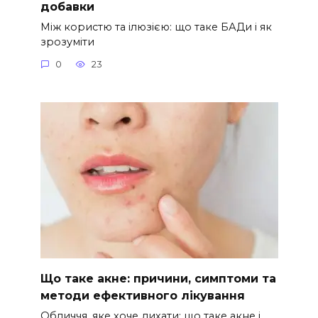
добавки
Між користю та ілюзією: що таке БАДи і як
зрозуміти
0
23
Що таке акне: причини, симптоми та
методи ефективного лікування
Обличчя, яке хоче дихати: що таке акне і