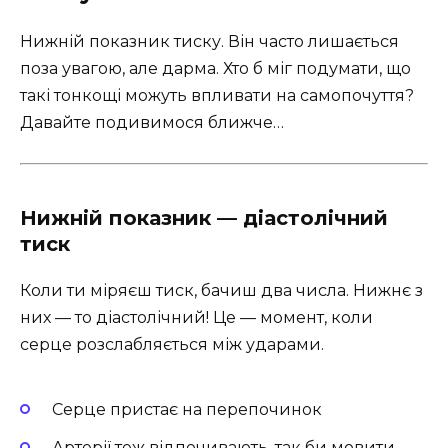
Нижній показник тиску. Він часто лишається
поза увагою, але дарма. Хто б міг подумати, що
такі тонкощі можуть впливати на самопочуття?
Давайте подивимося ближче…
Нижній показник — діастолічний
тиск
Коли ти міряєш тиск, бачиш два числа. Нижнє з
них — то діастолічний! Це — момент, коли
серце розслабляється між ударами.
Серце пристає на перепочинок
Артерії теж відпочивають, так би мовити