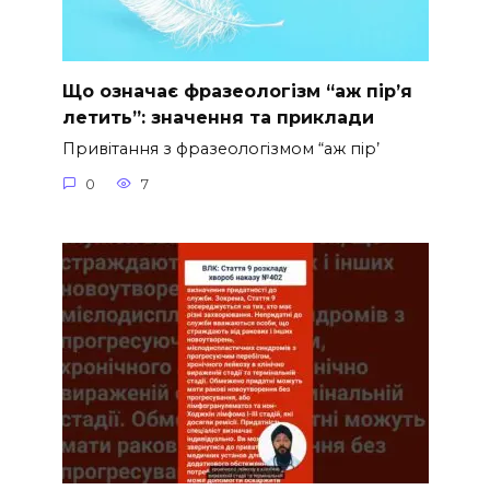
Що означає фразеологізм “аж пір’я
летить”: значення та приклади
Привітання з фразеологізмом “аж пір’
0
7