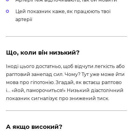
Цей показник каже, як працюють твої
артерії
Що, коли він низький?
Іноді цього достатньо, щоб відчути легкість або
раптовий занепад сил. Чому? Тут уже може йти
мова про гіпотонію. Згадай, як встаєш раптово
і… «йой, паморочиться!» Низький діастолічний
показник сигналізує про знижений тиск.
А якщо високий?