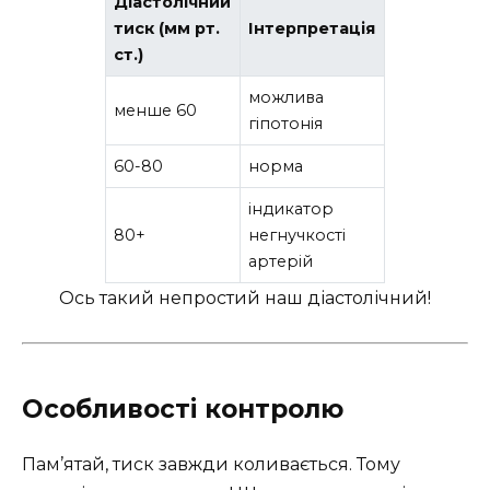
Діастолічний
тиск (мм рт.
Інтерпретація
ст.)
можлива
менше 60
гіпотонія
60-80
норма
індикатор
80+
негнучкості
артерій
Ось такий непростий наш діастолічний!
Особливості контролю
Пам’ятай, тиск завжди коливається. Тому