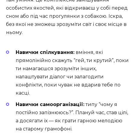
особистих якостей, які відкриваєш у собі перед
сном або під час прогулянки з собакою. Іскра,
без якої не зможеш зрозуміти світ і своє місце в
ньому.
Навички спілкування:
вміння, які
прямолінійно скажуть “гей, ти крутий”, поки
ти намагаєшся зрозуміти інших,
налаштувати діалог чи залагодити
конфлікти, поки чувак не вдарив тебе по
касці.
Навички самоорганізації:
типу “чому я
постійно запізнююсь?”. Плануй час, став цілі,
а досягати їх — як грати гарною мелодією
на старому грамофоні.