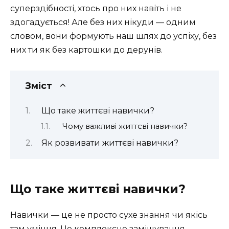
суперздібності, хтось про них навіть і не
здогадується! Але без них нікуди — одним
словом, вони формують наш шлях до успіху, без
них ти як без картошки до дерунів.
Зміст
Що таке життєві навички?
Чому важливі життєві навички?
Як розвивати життєві навички?
Що таке життєві навички?
Навички — це не просто сухе знання чи якісь
там уміння. Це комплексне замішування