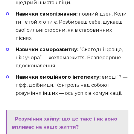
щедрий шматок піци.
Навички самопізнання:
повний дзен. Коли
ти і є той хто ти є. Розбираєш себе, шукаєш
свої сильні сторони, як в старовинних
піснях.
Навички саморозвитку:
“Сьогодні краще,
ніж учора” — хохлома життя. Безперервне
вдосконалення.
Навички емоційного інтелекту:
емоції ? —
пфф, дрібниця. Контроль над собою і
розуміння інших — ось успіх в комунікації.
Розуміння хайпу: що це таке і як воно
впливає на наше життя?