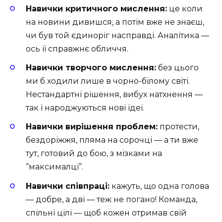
Навички критичного мислення:
це коли
на новини дивишся, а потім вже не знаєш,
чи був той єдиноріг насправді. Аналітика —
ось її справжнє обличчя.
Навички творчого мислення:
без цього
ми б ходили лише в чорно-білому світі.
Нестандартні рішення, вибух натхнення —
так і народжуються нові ідеї.
Навички вирішення проблем:
протести,
бездоріжжя, пляма на сорочці — а ти вже
тут, готовий до бою, з мізками на
“максималці”.
Навички співпраці:
кажуть, що одна голова
— добре, а дві — теж не погано! Команда,
спільні цілі — щоб кожен отримав свій