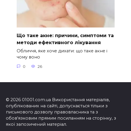
Що таке акне: причини, симптоми та
методи ефективного лікування
Обличчя, яке хоче дихати: що таке акне і
чому воно
0
26
© 2026 01001.com.ua Використання матеріалів,
опублікованих на сайті, допускається тільки з
письмового дозволу правовласника та з
обов'язковим прямим посиланням на сторінку, з
якої запозичений матеріал.