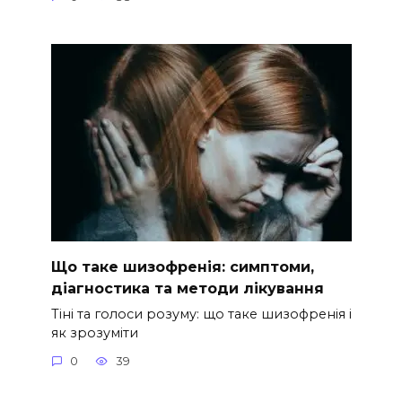
Що таке шизофренія: симптоми,
діагностика та методи лікування
Тіні та голоси розуму: що таке шизофренія і
як зрозуміти
0
39