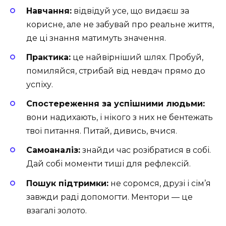
Навчання:
відвідуй усе, що видаєш за
корисне, але не забувай про реальне життя,
де ці знання матимуть значення.
Практика:
це найвірніший шлях. Пробуй,
помиляйся, стрибай від невдач прямо до
успіху.
Спостереження за успішними людьми:
вони надихають, і нікого з них не бентежать
твої питання. Питай, дивись, вчися.
Самоаналіз:
знайди час розібратися в собі.
Дай собі моменти тиші для рефлексій.
Пошук підтримки:
не соромся, друзі і сім’я
завжди раді допомогти. Ментори — це
взагалі золото.