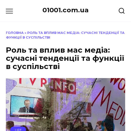
Перейти
01001.com.ua
до
вмісту
ГОЛОВНА
»
РОЛЬ ТА ВПЛИВ МАС МЕДІА: СУЧАСНІ ТЕНДЕНЦІЇ ТА
ФУНКЦІЇ В СУСПІЛЬСТВІ
Роль та вплив мас медіа:
сучасні тенденції та функції
в суспільстві
LIFE