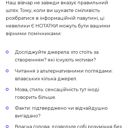
Наш вівчар не завжди вказує правильний
шлях. Тому, коли ви шукаєте сміливість
розібратися в інформаційній павутині, ці
невелики Є НОТАТКИ можуть бути вашими
вірними помічниками:
Досліджуйте джерела: хто стоїть за
створенням? які існують мотиви?
Читання з альтернативними поглядами:
влавських кілька джерел.
Мова, стиль: сенсаційність тут іноді
говорить більше.
Факти: підтверджено чи відчайдушно
вигадано?
Власна голова: дозвольте собі розуміння без