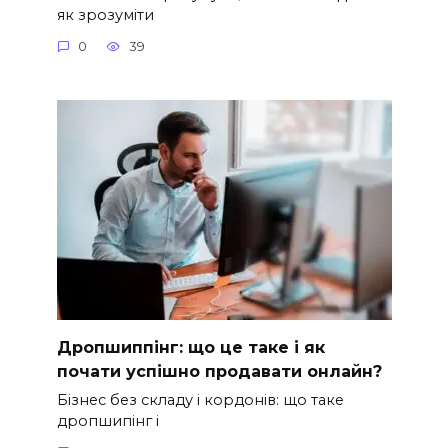
як зрозуміти
0
39
Дропшиппінг: що це таке і як
почати успішно продавати онлайн?
Бізнес без складу і кордонів: що таке
дропшипінг і