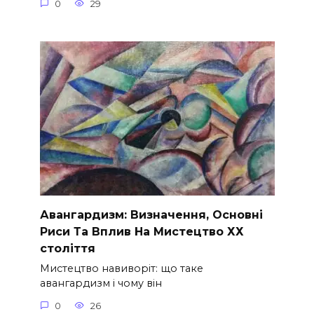
0
29
Авангардизм: Визначення, Основні
Риси Та Вплив На Мистецтво ХХ
століття
Мистецтво навиворіт: що таке
авангардизм і чому він
0
26