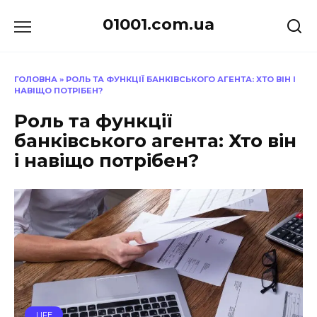
Перейти
01001.com.ua
до
вмісту
ГОЛОВНА
»
РОЛЬ ТА ФУНКЦІЇ БАНКІВСЬКОГО АГЕНТА: ХТО ВІН І
НАВІЩО ПОТРІБЕН?
Роль та функції
банківського агента: Хто він
і навіщо потрібен?
LIFE