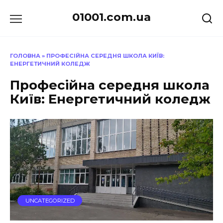
Перейти
01001.com.ua
до
вмісту
ГОЛОВНА
»
ПРОФЕСІЙНА СЕРЕДНЯ ШКОЛА КИЇВ:
ЕНЕРГЕТИЧНИЙ КОЛЕДЖ
Професійна середня школа
Київ: Енергетичний коледж
UNCATEGORIZED