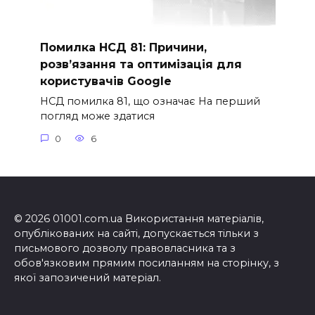
Помилка НСД 81: Причини,
розв’язання та оптимізація для
користувачів Google
НСД помилка 81, що означає На перший
погляд може здатися
0
6
© 2026 01001.com.ua Використання матеріалів,
опублікованих на сайті, допускається тільки з
письмового дозволу правовласника та з
обов'язковим прямим посиланням на сторінку, з
якої запозичений матеріал.