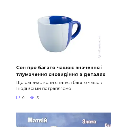
Сон про багато чашок: значення і
тлумачення сновидіння в деталях
Що означає коли сниться багато чашок
Іноді всі ми потрапляємо
0
3