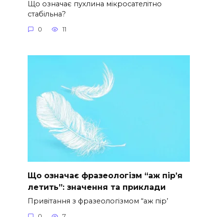
Що означає пухлина мікросателітно
стабільна?
0
11
Що означає фразеологізм “аж пір’я
летить”: значення та приклади
Привітання з фразеологізмом “аж пір’
0
7