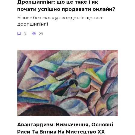
Дропшиппінг: що це таке і як
почати успішно продавати онлайн?
Бізнес без складу і кордонів: що таке
дропшипінг і
0
29
Авангардизм: Визначення, Основні
Риси Та Вплив На Мистецтво ХХ