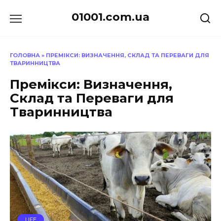
Перейти
01001.com.ua
до
вмісту
ГОЛОВНА
»
ПРЕМІКСИ: ВИЗНАЧЕННЯ, СКЛАД ТА ПЕРЕВАГИ ДЛЯ
ТВАРИННИЦТВА
Премікси: Визначення,
Склад та Переваги для
Тваринництва
LIFE