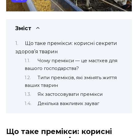
Зміст
Що таке премікси: корисні секрети
здоров’я тварин
Чому премікси — це мастхев для
вашого господарства?
Типи преміксів, які змінять життя
ваших тварин
Як застосовувати премікси
Декілька важливих зауваг
Що таке премікси: корисні