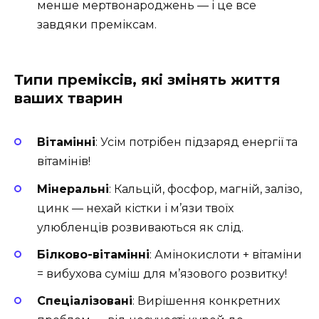
менше мертвонароджень — і це все
завдяки преміксам.
Типи преміксів, які змінять життя
ваших тварин
Вітамінні
: Усім потрібен підзаряд енергії та
вітамінів!
Мінеральні
: Кальцій, фосфор, магній, залізо,
цинк — нехай кістки і м’язи твоїх
улюбленців розвиваються як слід.
Білково-вітамінні
: Амінокислоти + вітаміни
= вибухова суміш для м’язового розвитку!
Спеціалізовані
: Вирішення конкретних