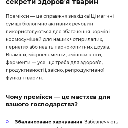
секрети здоров’я тварин
Премікси — це справжня знахідка! Ці магічні
суміші біологічно активних речовин
використовуються для збагачення кормів і
кормосумішей для наших чотирилапих,
пернатих або навіть парнокопитних друзів.
Вітаміни, мікроелементи, амінокислоти,
ферменти — усе, що треба для здоров’я,
продуктивності і, звісно, репродуктивної
функції тварин.
Чому премікси — це мастхев для
вашого господарства?
Збалансоване харчування
: Забезпечують