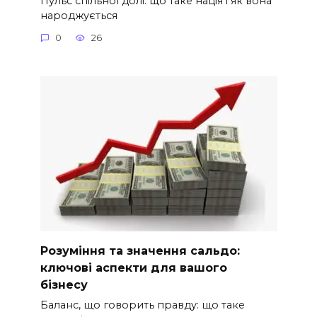
Пульс спільної долі: що таке нація і як вона
народжується
0
26
Розуміння та значення сальдо:
ключові аспекти для вашого
бізнесу
Баланс, що говорить правду: що таке