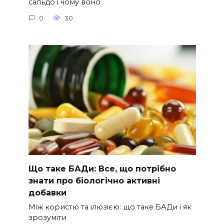
сальдо і чому воно
0
30
Що таке БАДи: Все, що потрібно
знати про біологічно активні
добавки
Між користю та ілюзією: що таке БАДи і як
зрозуміти