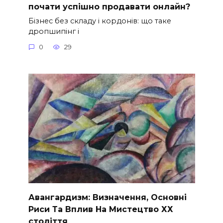
почати успішно продавати онлайн?
Бізнес без складу і кордонів: що таке
дропшипінг і
0
29
Авангардизм: Визначення, Основні
Риси Та Вплив На Мистецтво ХХ
століття