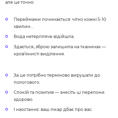
але це точно:
Переймами починається: чітко кожні 5-10
хвилин…
Вода нетерпляче відійшла.
Здається, зброю залишила на тканинах —
кров’янисті виділення.
За це потрібно терміново вирушати до
пологового.
Спокій та позитив — знесіть ці перепони
здорово.
І наостаннє: ваш лікар дбає про вас.