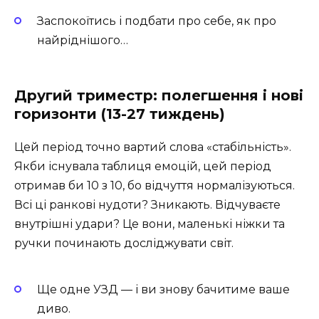
Заспокоїтись і подбати про себе, як про
найріднішого…
Другий триместр: полегшення і нові
горизонти (13-27 тиждень)
Цей період точно вартий слова «стабільність».
Якби існувала таблиця емоцій, цей період
отримав би 10 з 10, бо відчуття нормалізуються.
Всі ці ранкові нудоти? Зникають. Відчуваєте
внутрішні удари? Це вони, маленькі ніжки та
ручки починають досліджувати світ.
Ще одне УЗД — і ви знову бачитиме ваше
диво.