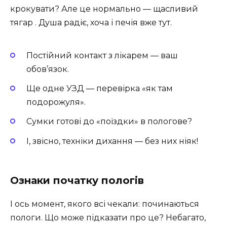
крокувати? Але це нормально — щасливий
тягар . Душа радіє, хоча і печія вже тут.
Постійний контакт з лікарем — ваш
обов’язок.
Ще одне УЗД — перевірка «як там
подорожуля».
Сумки готові до «поїздки» в пологове?
І, звісно, техніки дихання — без них ніяк!
Ознаки початку пологів
І ось момент, якого всі чекали: починаються
пологи. Що може підказати про це? Небагато,