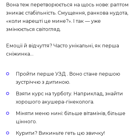
Вона теж перетворюється на щось нове: раптом
зникає стабільність. Смущення, ранкова нудота,
«коли нарешті це мине?». І так — уже
змінюється світогляд.
Емоції й відчуття? Часто унікальні, як перша
сніжинка…
Пройти перше УЗД . Воно стане першою
зустріччю з дитиною.
Взяти курс на турботу. Наприклад, знайти
хорошого акушера-гінеколога.
Міняти меню нині: більше вітамінів, більше
цінного.
Курити? Викиньте геть цю звичку!