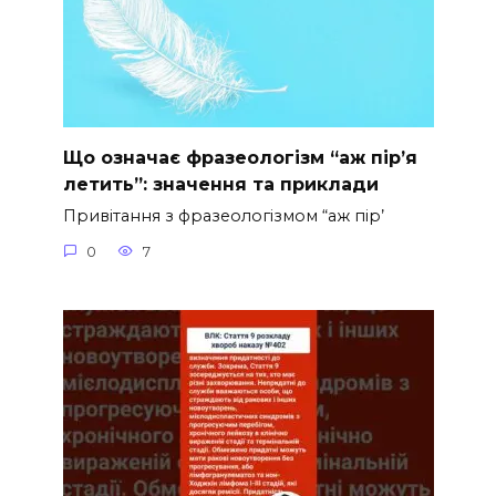
Що означає фразеологізм “аж пір’я
летить”: значення та приклади
Привітання з фразеологізмом “аж пір’
0
7