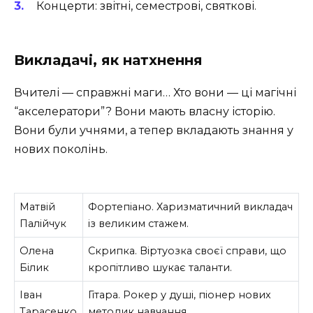
Концерти: звітні, семестрові, святкові.
Викладачі, як натхнення
Вчителі — справжні маги… Хто вони — ці магічні
“акселератори”? Вони мають власну історію.
Вони були учнями, а тепер вкладають знання у
нових поколінь.
Матвій
Фортепіано. Харизматичний викладач
Палійчук
із великим стажем.
Олена
Скрипка. Віртуозка своєї справи, що
Білик
кропітливо шукає таланти.
Іван
Гітара. Рокер у душі, піонер нових
Тарасенко
методик навчання.