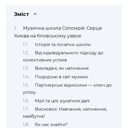
Зміст
Музична школа Соломрія: Серце
Києва на Кловському узвозі
Історія та початки школи
Від індивідуального підходу до
колективних успіхів
Викладачі, як натхнення
Подорожі в світ музики
Партнерські відносини — ключ до
успіху
Мрії та цілі: рухатися далі
Висновок: Навчання, натхнення,
майбутнє!
Як нас знайти?