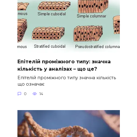
Епітелій проміжного типу: значна
кількість у аналізах – що це?
Епітелій проміжного типу значна кількість
що означає
0
14