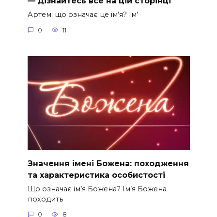
— дізнайтесь все на цій сторінці
Артем: що означає це ім’я? Ім’
0
11
Значення імені Божена: походження
та характеристика особистості
Що означає ім’я Божена? Ім’я Божена
походить
0
8