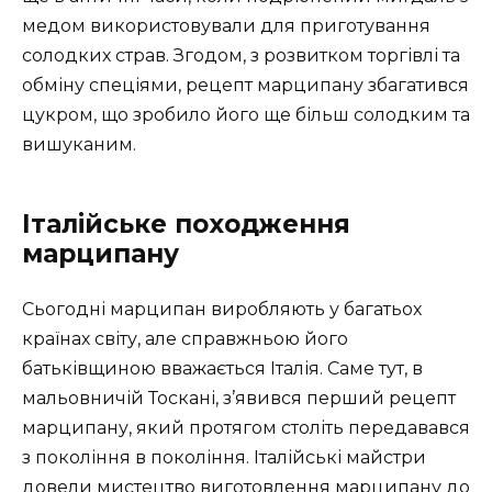
медом використовували для приготування
солодких страв. Згодом, з розвитком торгівлі та
обміну спеціями, рецепт марципану збагатився
цукром, що зробило його ще більш солодким та
вишуканим.
Італійське походження
марципану
Сьогодні марципан виробляють у багатьох
країнах світу, але справжньою його
батьківщиною вважається Італія. Саме тут, в
мальовничій Тоскані, з’явився перший рецепт
марципану, який протягом століть передавався
з покоління в покоління. Італійські майстри
довели мистецтво виготовлення марципану до