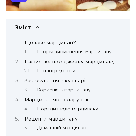
Зміст
Що таке марципан?
Історія виникнення марципану
Італійське походження марципану
Інші інгредієнти
Застосування в кулінарії
Корисність марципану
Марципан як подарунок
Поради щодо марципану
Рецепти марципану
Домашній марципан