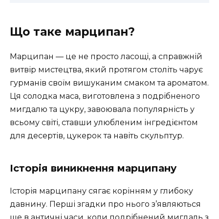
Що таке марципан?
Марципан — це не просто ласощі, а справжній
витвір мистецтва, який протягом століть чарує
гурманів своїм вишуканим смаком та ароматом.
Ця солодка маса, виготовлена з подрібненого
мигдалю та цукру, завоювала популярність у
всьому світі, ставши улюбленим інгредієнтом
для десертів, цукерок та навіть скульптур.
Історія виникнення марципану
Історія марципану сягає корінням у глибоку
давнину. Перші згадки про нього з’являються
ще в античні часи, коли подрібнений мигдаль з