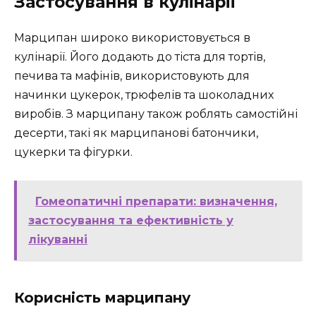
Застосування в кулінарії
Марципан широко використовується в
кулінарії. Його додають до тіста для тортів,
печива та мафінів, використовують для
начинки цукерок, трюфелів та шоколадних
виробів. З марципану також роблять самостійні
десерти, такі як марципанові батончики,
цукерки та фігурки.
Гомеопатичні препарати: визначення,
застосування та ефективність у
лікуванні
Корисність марципану