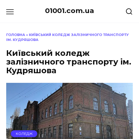
Перейти
01001.com.ua
до
вмісту
ГОЛОВНА
»
КИЇВСЬКИЙ КОЛЕДЖ ЗАЛІЗНИЧНОГО ТРАНСПОРТУ
ІМ. КУДРЯШОВА
Київський коледж
залізничного транспорту ім.
Кудряшова
КОЛЕДЖ