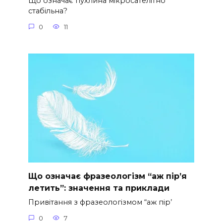
Що означає пухлина мікросателітно
стабільна?
0
11
Що означає фразеологізм “аж пір’я
летить”: значення та приклади
Привітання з фразеологізмом “аж пір’
0
7