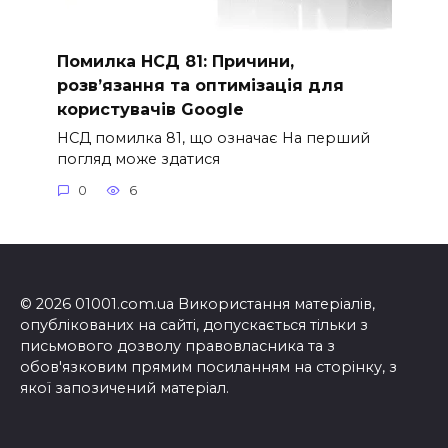
Помилка НСД 81: Причини,
розв’язання та оптимізація для
користувачів Google
НСД помилка 81, що означає На перший
погляд може здатися
0
6
© 2026 01001.com.ua Використання матеріалів,
опублікованих на сайті, допускається тільки з
письмового дозволу правовласника та з
обов'язковим прямим посиланням на сторінку, з
якої запозичений матеріал.