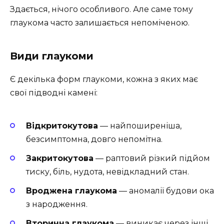
Здається, нічого особливого. Але саме тому
глаукома часто залишається непоміченою.
Види глаукоми
Є декілька форм глаукоми, кожна з яких має
свої підводні камені:
Відкритокутова
— найпоширеніша,
безсимптомна, довго непомітна.
Закритокутова
— раптовий різкий підйом
тиску, біль, нудота, невідкладний стан.
Вроджена глаукома
— аномалії будови ока
з народження.
Вторинна глаукома
— виникає через інші