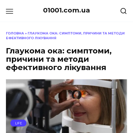
Перейти
01001.com.ua
до
вмісту
ГОЛОВНА
»
ГЛАУКОМА ОКА: СИМПТОМИ, ПРИЧИНИ ТА МЕТОДИ
ЕФЕКТИВНОГО ЛІКУВАННЯ
Глаукома ока: симптоми,
причини та методи
ефективного лікування
LIFE