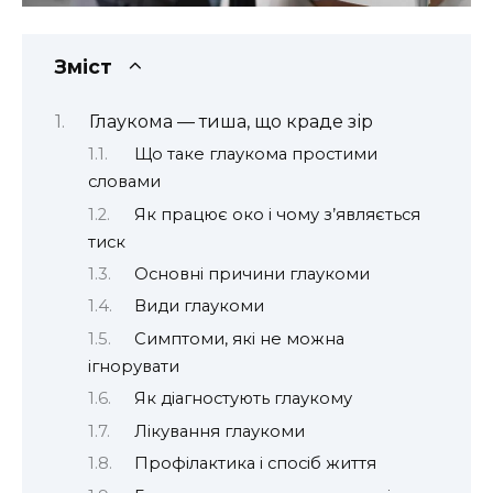
Зміст
Глаукома — тиша, що краде зір
Що таке глаукома простими
словами
Як працює око і чому з’являється
тиск
Основні причини глаукоми
Види глаукоми
Симптоми, які не можна
ігнорувати
Як діагностують глаукому
Лікування глаукоми
Профілактика і спосіб життя