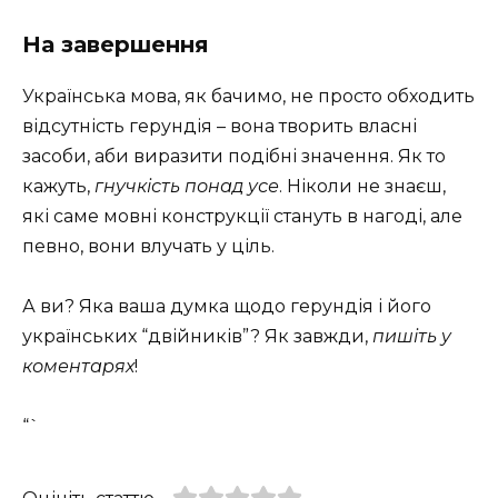
На завершення
Українська мова, як бачимо, не просто обходить
відсутність герундія – вона творить власні
засоби, аби виразити подібні значення. Як то
кажуть,
гнучкість понад усе
. Ніколи не знаєш,
які саме мовні конструкції стануть в нагоді, але
певно, вони влучать у ціль.
А ви? Яка ваша думка щодо герундія і його
українських “двійників”? Як завжди,
пишіть у
коментарях
!
“`