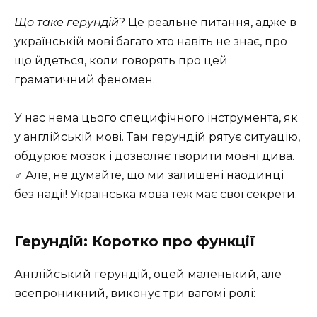
Що таке герундій
? Це реальне питання, адже в
українській мові багато хто навіть не знає, про
що йдеться, коли говорять про цей
граматичний феномен.
У нас нема цього специфічного інструмента, як
у англійській мові. Там герундій рятує ситуацію,
обдурює мозок і дозволяє творити мовні дива.
‍♂️ Але, не думайте, що ми залишені наодинці
без надії! Українська мова теж має свої секрети.
Герундій: Коротко про функції
Англійський герундій, оцей маленький, але
всепроникний, виконує три вагомі ролі: