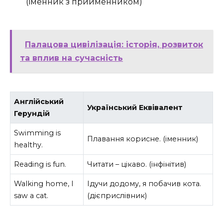
(іменник з прийменником)
Палацова цивілізація: історія, розвиток
та вплив на сучасність
Англійський
Український Еквівалент
Герундій
Swimming is
Плавання корисне. (іменник)
healthy.
Reading is fun.
Читати – цікаво. (інфінітив)
Walking home, I
Ідучи додому, я побачив кота.
saw a cat.
(дієприслівник)