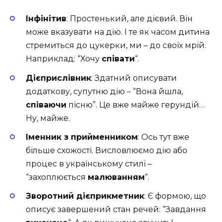
Інфінітив
: Простенький, але дієвий. Він
може вказувати на дію. І те як часом дитина
стремиться до цукерки, ми – до своїх мрій.
Наприклад: “Хочу
співати
“.
Дієприслівник
: Здатний описувати
додаткову, супутню дію – “Вона йшла,
співаючи
пісню”. Це вже майже герундій…
Ну, майже.
Іменник з прийменником
: Ось тут вже
більше схожості. Висловлюємо дію або
процес в українському стилі –
“захоплюється
малюванням
“.
Зворотний дієприкметник
: Є формою, що
описує завершений стан речей: “Завдання