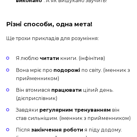
виконано
“. А як вишукано звучить!
Різні способи, одна мета!
Ще трохи прикладів для розуміння:
Я люблю
читати
книги. (інфінітив)
Вона мріє про
подорожі
по світу. (іменник з
прийменником)
Він втомився
працювати
цілий день.
(дієприслівник)
Завдяки
регулярним тренуванням
він
став сильнішим. (іменник з прийменником)
Після
закінчення роботи
я піду додому.