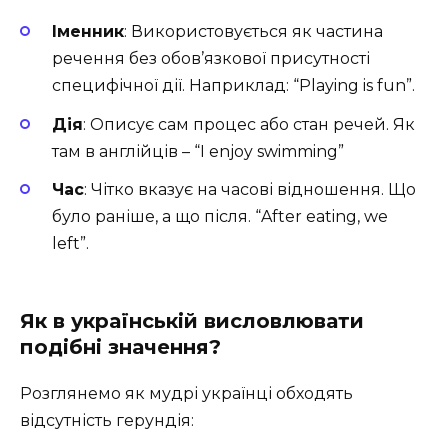
Іменник
: Використовується як частина
речення без обов’язкової присутності
специфічної дії. Наприклад: “Playing is fun”.
Дія
: Описує сам процес або стан речей. Як
там в англійців – “I enjoy swimming”
Час
: Чітко вказує на часові відношення. Що
було раніше, а що після. “After eating, we
left”.
Як в українській висловлювати
подібні значення?
Розглянемо як мудрі українці обходять
відсутність герундія: