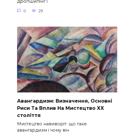
дропшипінг і
0
29
Авангардизм: Визначення, Основні
Риси Та Вплив На Мистецтво ХХ
століття
Мистецтво навиворіт: що таке
авангардизм і чому він