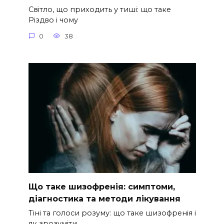
Світло, що приходить у тиші: що таке
Різдво і чому
0
38
Що таке шизофренія: симптоми,
діагностика та методи лікування
Тіні та голоси розуму: що таке шизофренія і
як зрозуміти