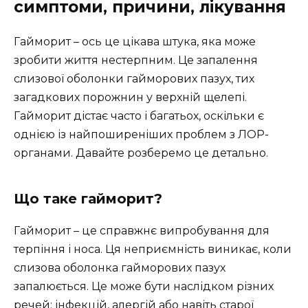
симптоми, причини, лікування
Гайморит – ось це цікава штука, яка може
зробити життя нестерпним. Це запалення
слизової оболонки гайморових пазух, тих
загадкових порожнин у верхній щелепі.
Гайморит дістає часто і багатьох, оскільки є
однією із найпоширеніших проблем з ЛОР-
органами. Давайте розберемо це детально.
Що таке гайморит?
Гайморит – це справжнє випробування для
терпіння і носа. Ця неприємність виникає, коли
слизова оболонка гайморових пазух
запалюється. Це може бути наслідком різних
речей: інфекцій, алергій або навіть старої