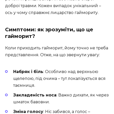
доброї травми. Кожен випадок унікальний –
ось у чому справжнє лицарство гаймориту.
Симптоми: як зрозуміти, що це
гайморит?
Коли приходить гайморит, йому точно не треба
представлення. Отже, на що звернути увагу:
Набряк і біль
: Особливо над верхньою
щелепою, під очима – тут локалізується вся
таємниця.
Закладеність носа
: Важко дихати, як через
шматок бавовни.
Зміна голосу
: Ніс забився, а голос –