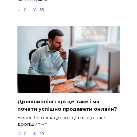
0
39
Дропшиппінг: що це таке і як
почати успішно продавати онлайн?
Бізнес без складу і кордонів: що таке
дропшипінг і
0
29