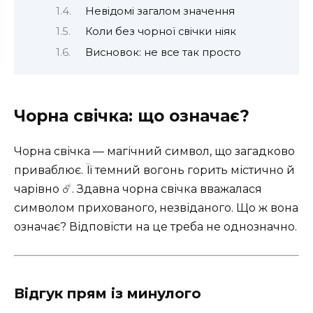
Невідомі загалом значення
Коли без чорної свічки ніяк
Висновок: не все так просто
Чорна свічка: що означає?
Чорна свічка — магічний символ, що загадково
приваблює. Її темний вогонь горить містично й
чарівно ☄️. Здавна чорна свічка вважалася
символом прихованого, незвіданого. Що ж вона
означає? Відповісти на це треба не однозначно.
Відгук прям із минулого