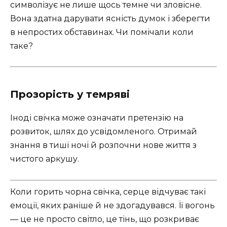
символізує не лише щось темне чи зловісне.
Вона здатна дарувати ясність думок і зберегти
в непростих обставинах. Чи помічали коли
таке?
Прозорість у темряві
Іноді свічка може означати претензію на
розвиток, шлях до усвідомленого. Отримай
знання в тиші ночі й розпочни нове життя з
чистого аркушу.
Коли горить чорна свічка, серце відчуває такі
емоції, яких раніше й не здогадувався. Її вогонь
— це не просто світло, це тінь, що розкриває