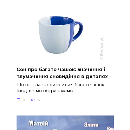
Сон про багато чашок: значення і
тлумачення сновидіння в деталях
Що означає коли сниться багато чашок
Іноді всі ми потрапляємо
0
3