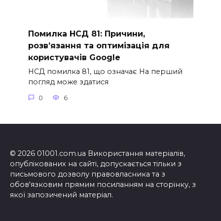
Помилка НСД 81: Причини,
розв’язання та оптимізація для
користувачів Google
НСД помилка 81, що означає На перший
погляд може здатися
0
6
© 2026 01001.com.ua Використання матеріалів,
опублікованих на сайті, допускається тільки з
письмового дозволу правовласника та з
обов'язковим прямим посиланням на сторінку, з
якої запозичений матеріал.