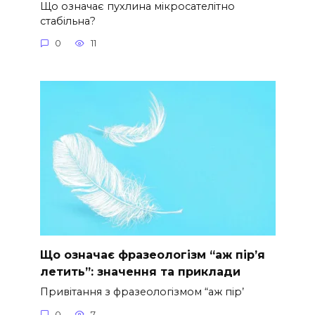
Що означає пухлина мікросателітно
стабільна?
0
11
Що означає фразеологізм “аж пір’я
летить”: значення та приклади
Привітання з фразеологізмом “аж пір’
0
7