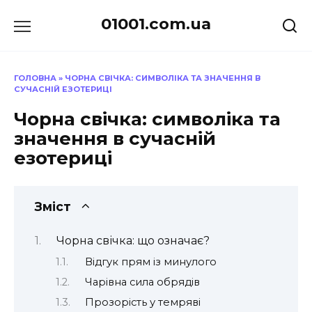
Перейти
01001.com.ua
до
вмісту
ГОЛОВНА
»
ЧОРНА СВІЧКА: СИМВОЛІКА ТА ЗНАЧЕННЯ В
СУЧАСНІЙ ЕЗОТЕРИЦІ
Чорна свічка: символіка та
значення в сучасній
езотериці
Зміст
Чорна свічка: що означає?
Відгук прям із минулого
Чарівна сила обрядів
Прозорість у темряві