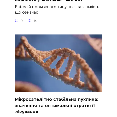
Епітелій проміжного типу значна кількість
що означає
0
14
Мікросателітно стабільна пухлина:
значення та оптимальні стратегії
лікування