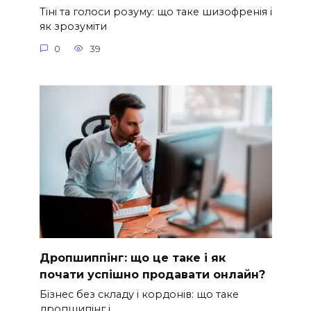
Тіні та голоси розуму: що таке шизофренія і
як зрозуміти
0
39
Дропшиппінг: що це таке і як
почати успішно продавати онлайн?
Бізнес без складу і кордонів: що таке
дропшипінг і