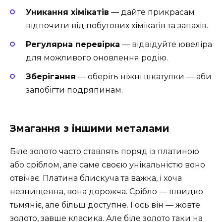
Уникання хімікатів
― дайте прикрасам
відпочити від побутових хімікатів та запахів.
Регулярна перевірка
― відвідуйте ювеліра
для можливого оновлення родію.
Зберігання
― оберіть ніжні шкатулки ― аби
запобігти подряпинам.
Змагання з іншими металами
Біле золото часто ставлять поряд із платиною
або сріблом, але саме своєю унікальністю воно
отвічає. Платина блискуча та важка, і хоча
незнищенна, вона дорожча. Срібло ― швидко
тьмяніє, але більш доступне. І ось він — жовте
золото, завше класика. Але біле золото таки на