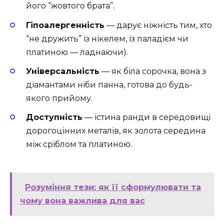
його “жовтого брата”.
Гіпоалергенність
― дарує ніжність тим, хто
“не дружить” із нікелем, із паладієм чи
платиною ― ладнаючи).
Універсальність
― як біла сорочка, вона з
діамантами ніби панна, готова до будь-
якого прийому.
Доступність
― істина ранди в середовищі
дорогоцінних металів, як золота середина
між сріблом та платиною.
Розуміння тези: як її сформулювати та
чому вона важлива для вас