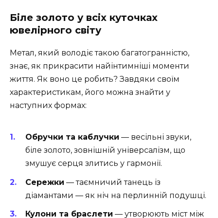
Біле золото у всіх куточках
ювелірного світу
Метал, який володіє такою багатогранністю,
знає, як прикрасити найінтимніші моменти
життя. Як воно це робить? Завдяки своїм
характеристикам, його можна знайти у
наступних формах:
Обручки та каблучки
― весільні звуки,
біле золото, зовнішній універсалізм, що
змушує серця злитись у гармонії.
Сережки
― таємничий танець із
діамантами ― як ніч на перлинній подушці.
Кулони та браслети
― утворюють міст між