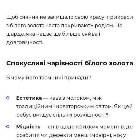
Щоб сяяння не залишало свою красу, прикраси
з білого золота часто покривають родієм. Це
шарда, яка надає ще більше сяйва і
довговічності.
Спокусливі чарівності білого золота
В чому його таємничі принади?
Естетика
― кава з молоком, між
традиційним і новаторським світом. Як цей
ребус вміщує стільки розкішності?!
Міцність
― спів щодо крихких моментів, де
розбиття чи дефекти менш імовірні, ніж у