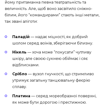
йому притаманна певна театральність та
величність. Але, щоб воно засвітило сніжно-
білим, його “командирами” стають інші метали,
так звані аліготи:
Паладій
― надає міцності, як добрий
шолом серед воїнів, зберігаючи білизну.
Нікель
― хоча може “покусати” чутливу
шкіру, але своєю сукнею обіймає і сяє
відблисками.
Срібло
― вузол гнучкості, що стримливо
утримує загальну танцювальну феєрію
сплаву.
Платина
― серед мореобразної поверхні,
як може бути дорогою і престижною.